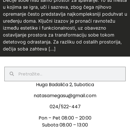
Dečije sobe nisu samo prostor za spavanje. To su mesta
u kojima se igra, uči i sazreva, zbog čega njihovo
opremanje često predstavlja najkompleksniji poduhvat u
uređenju doma. Ključni izazov je pronaći ravnotežu
između estetike i funkcionalnosti, uz obavezno
ostavljanje prostora za transformaciju sobe tokom
detetovog odrastanja. Za razliku od ostalih prostorija,
dečija soba zahteva […]
Huga Badalića 2, Subotica
natasamegasu@gmail.com
024/522-447
Pon – Pet 08:00 – 20:00
Subota 08:00 – 13:00