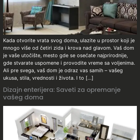
Kada otvorite vrata svog doma, ulazite u prostor koji je
mnogo više od četiri zida i krova nad glavom. Vaš dom
je vaše utočište, mesto gde se osećate najprirodnije,
gde stvarate uspomene i provodite vreme sa voljenima.
Ali pre svega, vaš dom je odraz vas samih – vašeg
ukusa, stila, vrednosti i života. I to […]
Dizajn enterijera: Saveti za opremanje
vašeg doma