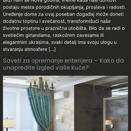
Bliži nam se Nova godina, vreme kada naši domovi
postaju mesta porodičnih okupljanja, proslava i radosti.
Uređenje doma za ovaj poseban događaj može doneti
dodatnu toplinu i svečanost, transformišući naše
životne prostore u praznična utočišta. Bilo da se radi o
svetlećim girlandama, raskošnim zavesama ili
elegantnim ukrasima, svaki detalj ima svoju ulogu u
stvaranju atmosfere […]
Saveti za opremanje enterijera – Kako da
unapredite izgled vaše kuće?