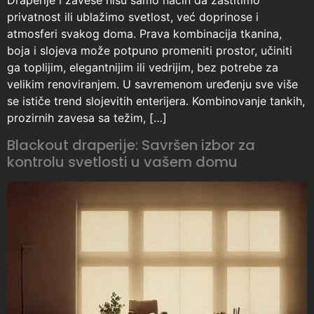
Draperije i zavese nisu samo način da zaštitimo
privatnost ili ublažimo svetlost, već doprinose i
atmosferi svakog doma. Prava kombinacija tkanina,
boja i slojeva može potpuno promeniti prostor, učiniti
ga toplijim, elegantnijim ili vedrijim, bez potrebe za
velikim renoviranjem. U savremenom uređenju sve više
se ističe trend slojevitih enterijera. Kombinovanje tankih,
prozirnih zavesa sa težim, […]
Blackout draperije: Savršen izbor za
kontrolu svetlosti u vašem domu