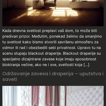
Kada dnevna svetlost preplavi vaš dom, to može biti
predivan prizor. Međutim, ponekad želimo da smanjimo
tu svetlost kako bismo stvorili savršenu atmosferu za
odmor ili rad i obezbedili sebi privatnost. Upravo tu na
scenu stupaju blackout draperije. Blackout draperije su
specijalno dizajnirane zavese koje imaju sposobnost
blokiranja većine, ako ne i sve, svetlosti koja […]
Održavanje zavesa i draperija – uputstva i
saveti