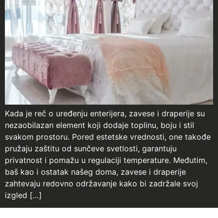
Kada je reč o uređenju enterijera, zavese i draperije su
nezaobilazan element koji dodaje toplinu, boju i stil
svakom prostoru. Pored estetske vrednosti, one takođe
pružaju zaštitu od sunčeve svetlosti, garantuju
privatnost i pomažu u regulaciji temperature. Međutim,
baš kao i ostatak našeg doma, zavese i draperije
zahtevaju redovno održavanje kako bi zadržale svoj
izgled […]