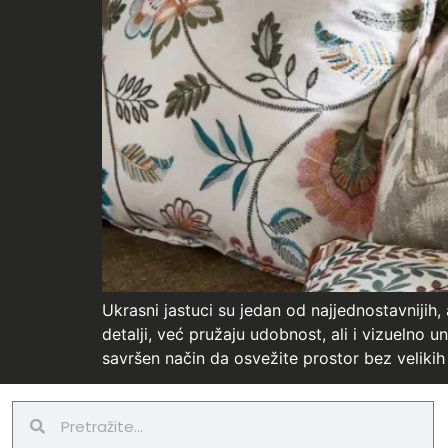
Ukrasni jastuci su jedan od najjednostavnijih
detalji, već pružaju udobnost, ali i vizuelno u
savršen način da osvežite prostor bez velikih