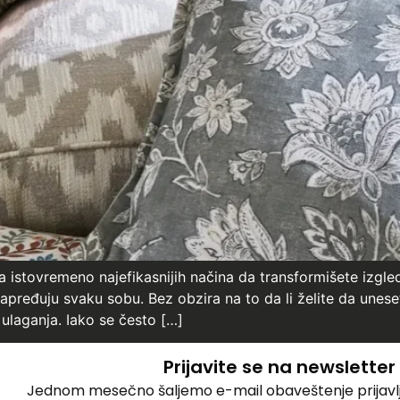
, a istovremeno najefikasnijih načina da transformišete izgl
napređuju svaku sobu. Bez obzira na to da li želite da unesete
 ulaganja. Iako se često […]
Prijavite se na newsletter
Jednom mesečno šaljemo e-mail obaveštenje prijavlj