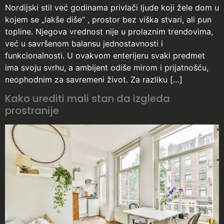
Nordijski stil već godinama privlači ljude koji žele dom u
kojem se „lakše diše“ , prostor bez viška stvari, ali pun
topline. Njegova vrednost nije u prolaznim trendovima,
već u savršenom balansu jednostavnosti i
funkcionalnosti. U ovakvom enterijeru svaki predmet
ima svoju svrhu, a ambijent odiše mirom i prijatnošću,
neophodnim za savremeni život. Za razliku […]
Kako urediti mali stan da izgleda
prostranije