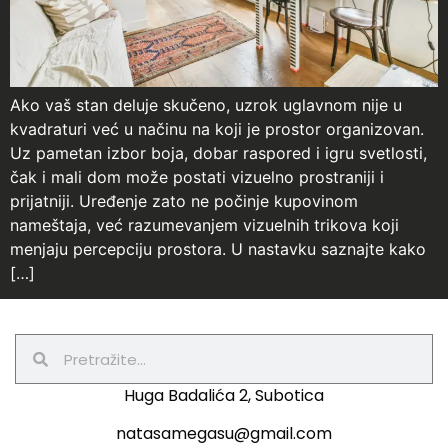
Ako vaš stan deluje skučeno, uzrok uglavnom nije u
kvadraturi već u načinu na koji je prostor organizovan.
Uz pametan izbor boja, dobar raspored i igru svetlosti,
čak i mali dom može postati vizuelno prostraniji i
prijatniji. Uređenje zato ne počinje kupovinom
nameštaja, već razumevanjem vizuelnih trikova koji
menjaju percepciju prostora. U nastavku saznajte kako
[…]
Huga Badalića 2, Subotica
natasamegasu@gmail.com