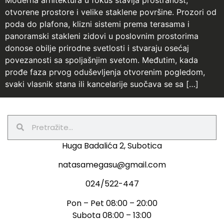
Moderna arhitektura u fokus stavlja prostranost,
otvorene prostore i velike staklene površine. Prozori od
poda do plafona, klizni sistemi prema terasama i
panoramski stakleni zidovi u poslovnim prostorima
donose obilje prirodne svetlosti i stvaraju osećaj
povezanosti sa spoljašnjim svetom. Međutim, kada
prođe faza prvog oduševljenja otvorenim pogledom,
svaki vlasnik stana ili kancelarije suočava se sa […]
Huga Badalića 2, Subotica
natasamegasu@gmail.com
024/522-447
Pon – Pet 08:00 – 20:00
Subota 08:00 – 13:00