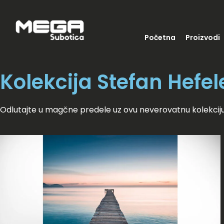
Početna
Proizvodi
Kolekcija Stefan Hefele
Odlutajte u magčne predele uz ovu neverovatnu kolekciju